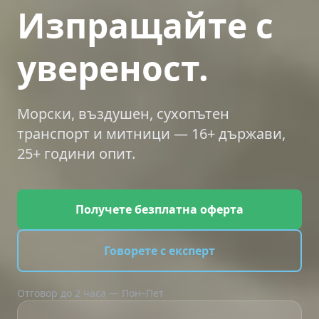
Изпращайте с
увереност.
Морски, въздушен, сухопътен
транспорт и митници — 16+ държави,
25+ години опит.
Получете безплатна оферта
Говорете с експерт
Отговор до 2 часа — Пон–Пет