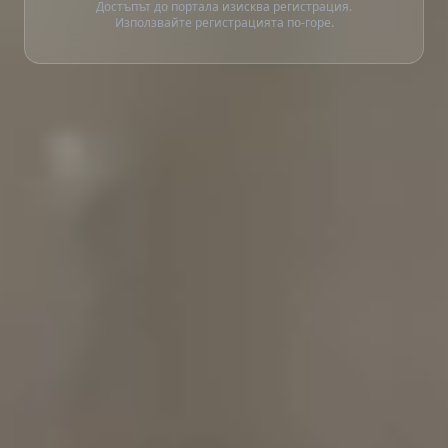
Достъпът до портала изисква регистрация.
Използвайте регистрацията по-горе.